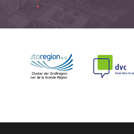
1
2
3
4
5
6
7
8
9
10
11
12
13
14
15
16
17