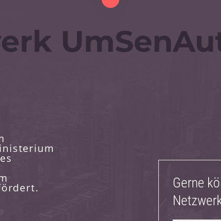
werk UmSenAu
m
inisterium
des
mm
Gerne kö
fördert.
Netzwerk