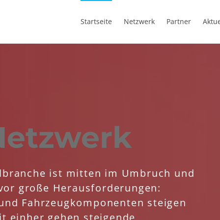
Startseite
Netzwerk
Partner
Aktue
Netzwerk
lbranche ist mitten im Umbruch und
r vor große Herausforderungen:
 und Fahrzeugkomponenten steigen
t einher gehen steigende