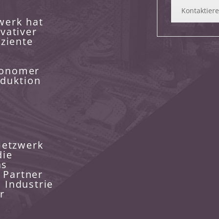
Kontaktiere
werk hat
vativer
iziente
tonomer
oduktion
Netzwerk
die
as
 Partner
 Industrie
r