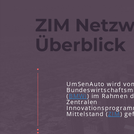
ZIM Netz
Überblick
UmSenAuto wird vo
Bundeswirtschaftsm
(
BMWi
) im Rahmen 
Zentralen
Innovationsprogra
Mittelstand (
ZIM
) ge